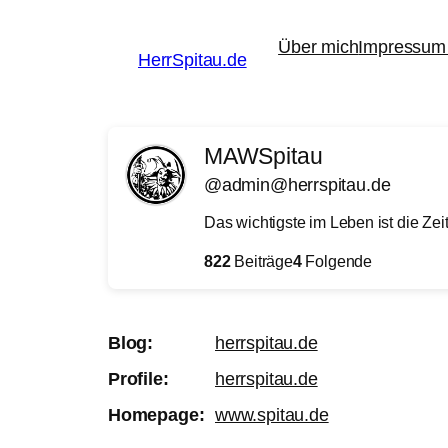
Zum
Über mich
Impressum 
Inhalt
HerrSpitau.de
springen
MAWSpitau
@admin@herrspitau.de
Das wichtigste im Leben ist die Zeit
822
Beiträge
4
Folgende
Blog
herrspitau.de
Profile
herrspitau.de
Homepage
www.spitau.de