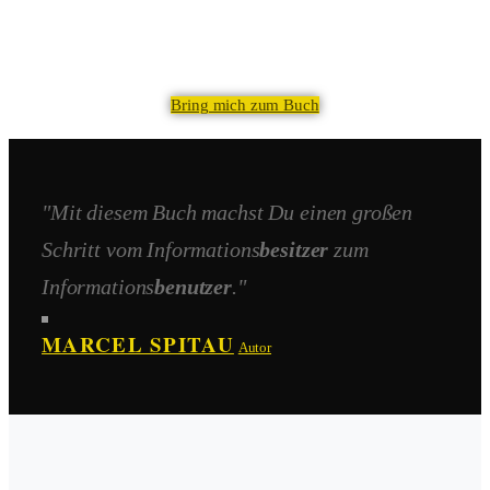
Bring mich zum Buch
"Mit diesem Buch machst Du einen großen
Schritt vom Informations
besitzer
zum
Informations
benutzer
."
MARCEL SPITAU
Autor