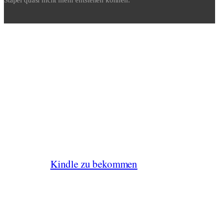
Stapel quasi nicht mehr entstehen können.
BALD GEHT ES
LOS...
Seit dem 29.3 ist das Buch nun als Lesestoff
für den
Kindle zu bekommen
.
2,99 €
Der Preis liegt bei nur noch
Wenn Du keinen Kindle haben solltest,