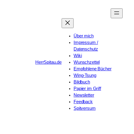
Zum
Inhalt
springen
Über mich
Impressum /
Datenschutz
Wiki
HerrSpitau.de
Wunschzettel
Empfohlene Bücher
Wing-Tsung
Bildbuch
Papier im Griff
Newsletter
Feedback
Spitversum