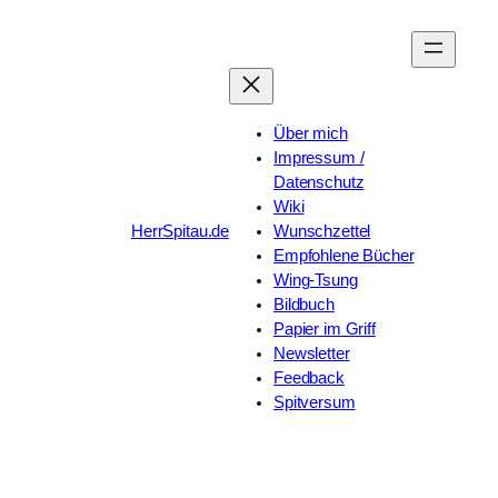
Zum
Inhalt
springen
Über mich
Impressum /
Datenschutz
Wiki
HerrSpitau.de
Wunschzettel
Empfohlene Bücher
Wing-Tsung
Bildbuch
Papier im Griff
Newsletter
Feedback
Spitversum