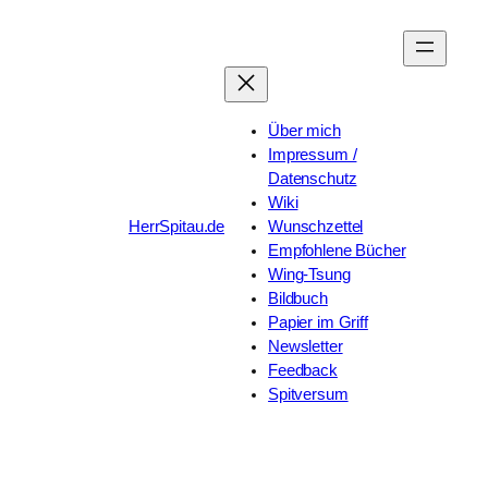
Zum
Inhalt
springen
Über mich
Impressum /
Datenschutz
Wiki
HerrSpitau.de
Wunschzettel
Empfohlene Bücher
Wing-Tsung
Bildbuch
Papier im Griff
Newsletter
Feedback
Spitversum