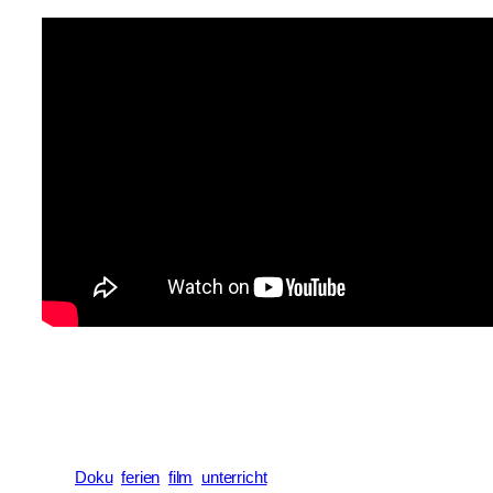
Doku
ferien
film
unterricht