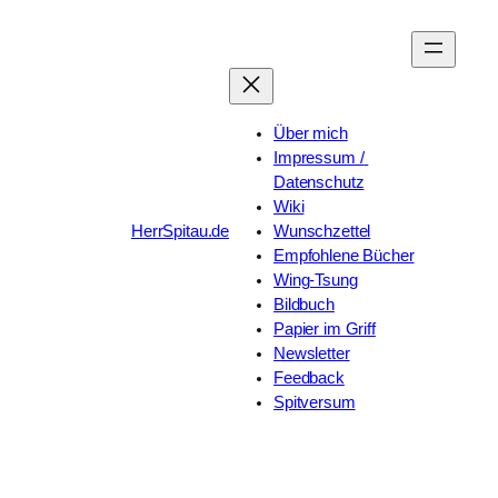
Zum
Inhalt
springen
Über mich
Impressum / 
Datenschutz
Wiki
HerrSpitau.de
Wunschzettel
Empfohlene Bücher
Wing-Tsung
Bildbuch
Papier im Griff
Newsletter
Feedback
Spitversum