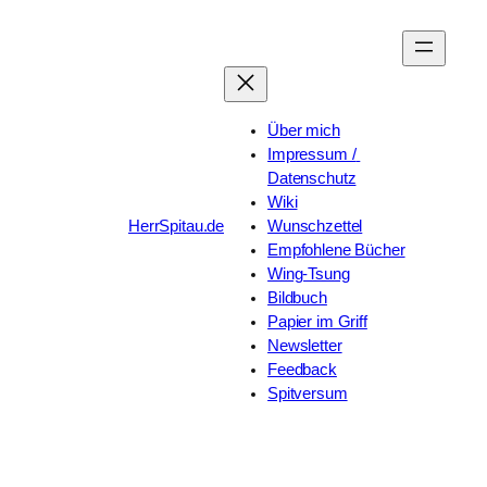
Zum
Inhalt
springen
Über mich
Impressum / 
Datenschutz
Wiki
HerrSpitau.de
Wunschzettel
Empfohlene Bücher
Wing-Tsung
Bildbuch
Papier im Griff
Newsletter
Feedback
Spitversum