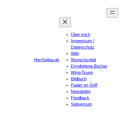
Zum
Inhalt
springen
Über mich
Impressum /
Datenschutz
Wiki
HerrSpitau.de
Wunschzettel
Empfohlene Bücher
Wing-Tsung
Bildbuch
Papier im Griff
Newsletter
Feedback
Spitversum