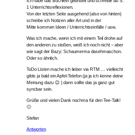
Ich habe das Büchlein gedrittelt und schreibe ab S.
1 Unterrichtsreflexionen.
Von der letzten Seite ausgehend (also von hinten)
schreibe ich Notizen aller Art und in der
Mitte kommen Ideen / Unterrichtseinfälle / usw.
Was ich mache, wenn ich mit einem Teil drohe auf
den anderen zu stoßen, weiß ich noch nicht – aber
wie sagt der Bazy: Schaumerma dasehmaschon.
Oder so ähnlich.
ToDo Listen mache ich lieber via RTM … vielleicht
gibts ja bald ein Apfel-Telefon (ja ja ich kenne deine
Meinung dazu 😉 ) dann sollte das ja ganz gut
syncbar sein.
Grüße und vielen Dank nochma für den Tee-Talk!
🙂
Stefan
Antworten