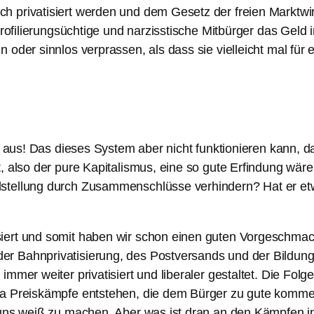
privatisiert werden und dem Gesetz der freien Marktwirts
profilierungsüchtige und narzisstische Mitbürger das Geld 
 oder sinnlos verprassen, als dass sie vielleicht mal für
ft aus! Das dieses System aber nicht funktionieren kann, 
t, also der pure Kapitalismus, eine so gute Erfindung w
stellung durch Zusammenschlüsse verhindern? Hat er etw
iert und somit haben wir schon einen guten Vorgeschmac
 Bahnprivatisierung, des Postversands und der Bildung. 
mmer weiter privatisiert und liberaler gestaltet. Die Folg
ja Preiskämpfe entstehen, die dem Bürger zu gute kommen
s uns weiß zu machen. Aber was ist dran an den Kämpfen