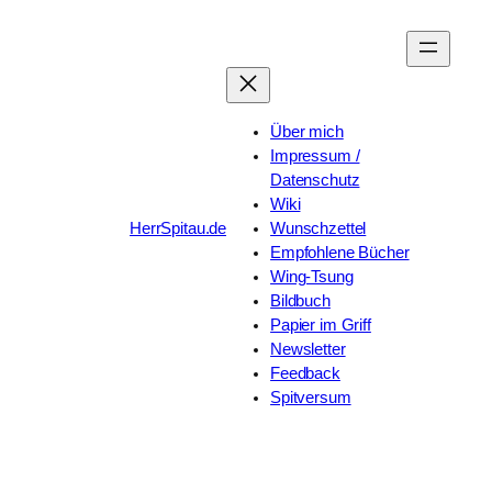
Zum
Inhalt
springen
Über mich
Impressum /
Datenschutz
Wiki
HerrSpitau.de
Wunschzettel
Empfohlene Bücher
Wing-Tsung
Bildbuch
Papier im Griff
Newsletter
Feedback
Spitversum