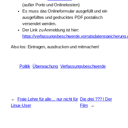
(außer Porto und Onlinekosten)
Es muss das Onlineformular ausgefüllt und ein
ausgefülltes und gedrucktes PDF postalisch
versendet werden.
Der Link zu Anmeldung ist hier:
https://verfassungsbeschwerde.vorratsdatenspeicherung.
Also los: Eintragen, ausdrucken und mitmachen!
Politik
Überwachung
Verfassungsbeschwerde
←
Freie Lehre für alle… nur nicht für
Die drei ??? | Der
Linux-User
Film
→