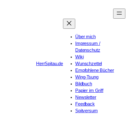
Zum
Inhalt
springen
Über mich
Impressum /
Datenschutz
Wiki
HerrSpitau.de
Wunschzettel
Empfohlene Bücher
Wing-Tsung
Bildbuch
Papier im Griff
Newsletter
Feedback
Spitversum