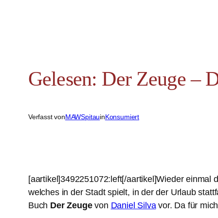
Gelesen: Der Zeuge – D
Verfasst von
MAWSpitau
in
Konsumiert
[aartikel]3492251072:left[/aartikel]Wieder einma
welches in der Stadt spielt, in der der Urlaub sta
Buch
Der Zeuge
von
Daniel Silva
vor. Da für mich