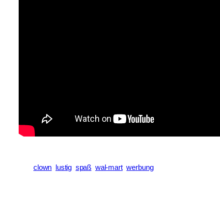
clown
lustig
spaß
wal-mart
werbung