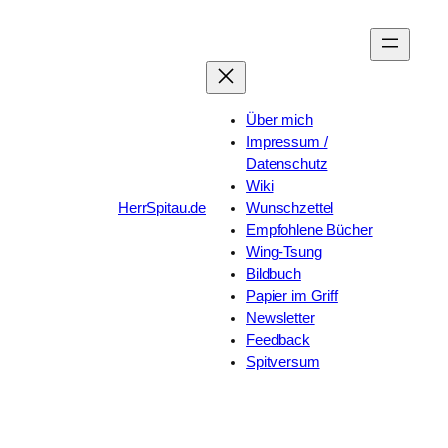
Zum
Inhalt
springen
Über mich
Impressum /
Datenschutz
Wiki
HerrSpitau.de
Wunschzettel
Empfohlene Bücher
Wing-Tsung
Bildbuch
Papier im Griff
Newsletter
Feedback
Spitversum