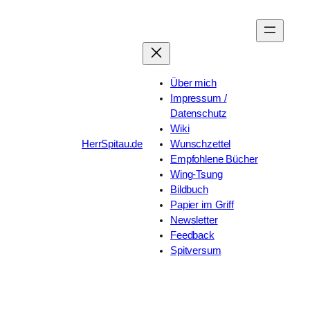
Zum
Inhalt
springen
Über mich
Impressum /
Datenschutz
Wiki
HerrSpitau.de
Wunschzettel
Empfohlene Bücher
Wing-Tsung
Bildbuch
Papier im Griff
Newsletter
Feedback
Spitversum