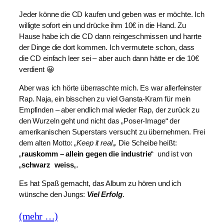
Jeder könne die CD kaufen und geben was er möchte. Ich
willigte sofort ein und drücke ihm 10€ in die Hand. Zu
Hause habe ich die CD dann reingeschmissen und harrte
der Dinge die dort kommen. Ich vermutete schon, dass
die CD einfach leer sei – aber auch dann hätte er die 10€
verdient 😀
Aber was ich hörte überraschte mich. Es war allerfeinster
Rap. Naja, ein bisschen zu viel Gansta-Kram für mein
Empfinden – aber endlich mal wieder Rap, der zurück zu
den Wurzeln geht und nicht das „Poser-Image“ der
amerikanischen Superstars versucht zu übernehmen. Frei
dem alten Motto: „
Keep it real
„. Die Scheibe heißt:
„
rauskomm – allein gegen die industrie
“ und ist von
„
schwarz weiss
„.
Es hat Spaß gemacht, das Album zu hören und ich
wünsche den Jungs:
Viel Erfolg
.
(mehr …)