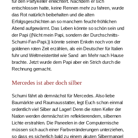
für den Partykeller erleichtert. Nachdem er sich
entschlossen hatte, keine Rennen mehr zu fahren, wurde
das Rot natürlich beibehalten und die alten
Erfolgsgeschichten an so manchem feucht-fröhlichen
Abend aufgewärmt. Das Leben könnte so schön sein und
der Papi ((Nicht mein Papi, sondern der Durchschnitts-
Schumi-Fan-Papi.)) könnte seinen Enkeln noch von der
goldenen roten Zeit erzählen, als ein Deutscher für Italien
fuhr und Weltmeistertitel wie Sand am Mehr nach Hause
brachte. Jetzt wurde dem Papi aber ein Strich durch die
Rechnung gemacht.
Mercedes ist aber doch silber
Schumi fährt ab demnächst für Mercedes. Also liebe
Baumärkte und Raumausstatter, legt Euch schon einmal
ordentlich viel Silber auf Lager! Denn die roten Keller der
Nation werden demnächst im reflektierendem, silbernen
Lichte erstrahlen. Die Paneelen in der Computernische
müssen sich auch einer Farbveränderungen unterziehen,
so dass es sicherlich bald zu einem akuten Silbermangel