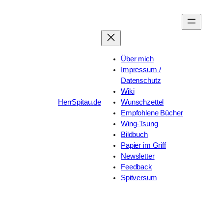
Zum
Inhalt
springen
Über mich
Impressum /
Datenschutz
Wiki
HerrSpitau.de
Wunschzettel
Empfohlene Bücher
Wing-Tsung
Bildbuch
Papier im Griff
Newsletter
Feedback
Spitversum