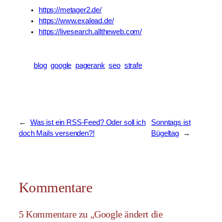
https://metager2.de/
https://www.exalead.de/
https://livesearch.alltheweb.com/
blog
google
pagerank
seo
strafe
←
Was ist ein RSS-Feed? Oder soll ich
Sonntags ist
doch Mails versenden?!
Bügeltag
→
Kommentare
5 Kommentare zu „Google ändert die