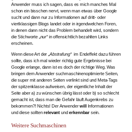
Anwender muss ich sagen, dass es mich manches Mal
schon ein bisschen nervt, wenn man etwas über Google
sucht und dann nur zu Informationen auf dritt- oder
viertklassigen Blogs landet oder in irgendwelchen Foren,
in denen dann nicht das Problem behandelt wird, sondern
die Stichworte „
nur“
in offensichtlich bezahlten Links
erscheinen.
Wenn diese Art der „
Abstrafung“
im Endeffekt dazu führen
sollte, dass ich mal wieder richtig gute Ergebnisse bei
Google erlange, dann ist es doch der richtige Weg. Was
bringen dem Anwender suchmaschinenoptimierte Seiten,
die super mit anderen Seiten verlinkt sind und Meta-Tags
der spitzenklasse aufweisen, der eigentliche Inhalt der
Seite aber a) zu wünschen übrig lässt oder b) so schlecht
gemacht ist, dass man die Gefahr läuft Augenkrebs zu
bekommen?! Nichts! Der Anwender
will
Informationen
und diese sollten
relevant
und
erkennbar
sein.
Weitere Suchmaschinen