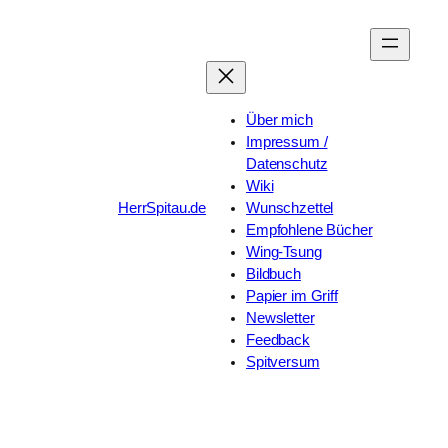
Zum
Inhalt
springen
Über mich
Impressum /
Datenschutz
Wiki
HerrSpitau.de
Wunschzettel
Empfohlene Bücher
Wing-Tsung
Bildbuch
Papier im Griff
Newsletter
Feedback
Spitversum