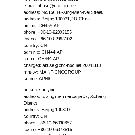
e-mail: abuse@cnc-noc.net
address: No.156,Fu-Xing-Men-Nei Street,
address: Beijing,100031,P.R.China
nic-hdl: CH455-AP
phone: +86-10-82993155
fax-no: +86-10-82993102
country: CN
admin-c: CH444-AP
tech-c: CH444-AP
changed: abuse@cnc-noc.net 20041119
mnt-by: MAINT-CNCGROUP
source: APNIC
person: sun ying
address: fu xing men nei da jie 97, Xicheng
District
address: Beijing 100800
country: CN
phone: +86-10-66030657
fax-no: +86-10-66078815