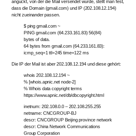
anguckt, von der die Mail versendet wurde, stellt man fest,
dass die Domain (gmail.com) und IP (202.108.12.194)
nicht zueinander passen.
$ ping gmail.com ~
PING gmail.com (64.233.161.83) 56(84)
bytes of data.
64 bytes from gmail.com (64.233.161.83):
icmp_seq=1 ttl=245 time=122 ms
Die IP der Mail ist aber 202.108.12.194 und diese gehört:
whois 202.108.12.194 ~
% [whois.apnic.net node-2]
% Whois data copyright terms
https://www.apnic.net/db/dbcopyright.html
inetnum: 202.108.0.0 – 202.108.255.255
netname: CNCGROUP-BJ
descr: CNCGROUP Beijing province network
descr: China Network Communications
Group Corporation