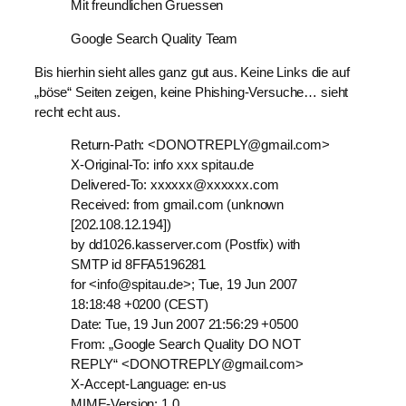
Mit freundlichen Gruessen
Google Search Quality Team
Bis hierhin sieht alles ganz gut aus. Keine Links die auf
„böse“ Seiten zeigen, keine Phishing-Versuche… sieht
recht echt aus.
Return-Path: <DONOTREPLY@gmail.com>
X-Original-To: info xxx spitau.de
Delivered-To: xxxxxx@xxxxxx.com
Received: from gmail.com (unknown
[202.108.12.194])
by dd1026.kasserver.com (Postfix) with
SMTP id 8FFA5196281
for <info@spitau.de>; Tue, 19 Jun 2007
18:18:48 +0200 (CEST)
Date: Tue, 19 Jun 2007 21:56:29 +0500
From: „Google Search Quality DO NOT
REPLY“ <DONOTREPLY@gmail.com>
X-Accept-Language: en-us
MIME-Version: 1.0