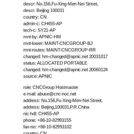
descr: No.156,Fu-Xing-Men-Nei Street,
descr: Beijing 100031
country: CN
admin-c: CH455-AP
tech-c: SY21-AP
mnt-by: APNIC-HM
mnt-lower: MAINT-CNCGROUP-BJ
mnt-routes: MAINT-CNCGROUP-RR
changed: hm-changed@apnic.net 20031017
status: ALLOCATED PORTABLE
changed: hm-changed@apnic.net 20060124
source: APNIC
role: CNCGroup Hostmaster
e-mail: abuse@cnc-noc.net
address: No.156,Fu-Xing-Men-Nei Street,
address: Beijing,100031,P.R.China
nic-hdl: CH455-AP
phone: +86-10-82993155
fax-no: +86-10-82993102
country: CN