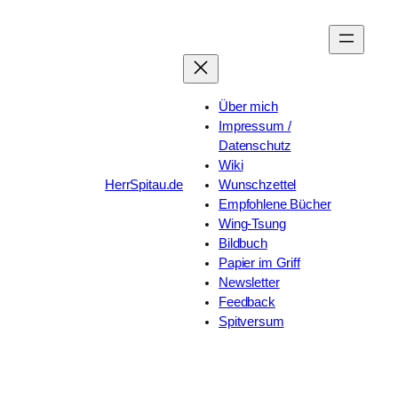
Zum
Inhalt
springen
Über mich
Impressum /
Datenschutz
Wiki
HerrSpitau.de
Wunschzettel
Empfohlene Bücher
Wing-Tsung
Bildbuch
Papier im Griff
Newsletter
Feedback
Spitversum