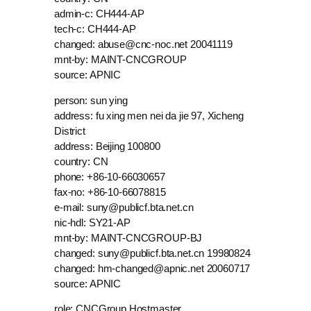
admin-c: CH444-AP
tech-c: CH444-AP
changed: abuse@cnc-noc.net 20041119
mnt-by: MAINT-CNCGROUP
source: APNIC
person: sun ying
address: fu xing men nei da jie 97, Xicheng
District
address: Beijing 100800
country: CN
phone: +86-10-66030657
fax-no: +86-10-66078815
e-mail: suny@publicf.bta.net.cn
nic-hdl: SY21-AP
mnt-by: MAINT-CNCGROUP-BJ
changed: suny@publicf.bta.net.cn 19980824
changed: hm-changed@apnic.net 20060717
source: APNIC
role: CNCGroup Hostmaster