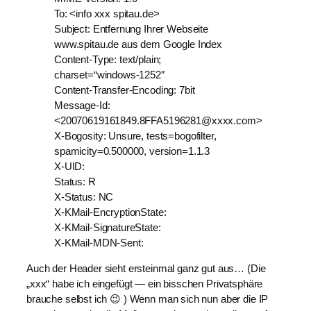
To: <info xxx spitau.de>
Subject: Entfernung Ihrer Webseite
www.spitau.de aus dem Google Index
Content-Type: text/plain;
charset=“windows-1252″
Content-Transfer-Encoding: 7bit
Message-Id:
<20070619161849.8FFA5196281@xxxx.com>
X-Bogosity: Unsure, tests=bogofilter,
spamicity=0.500000, version=1.1.3
X-UID:
Status: R
X-Status: NC
X-KMail-EncryptionState:
X-KMail-SignatureState:
X-KMail-MDN-Sent:
Auch der Header sieht ersteinmal ganz gut aus… (Die
„xxx“ habe ich eingefügt — ein bisschen Privatsphäre
brauche selbst ich 😉 ) Wenn man sich nun aber die IP