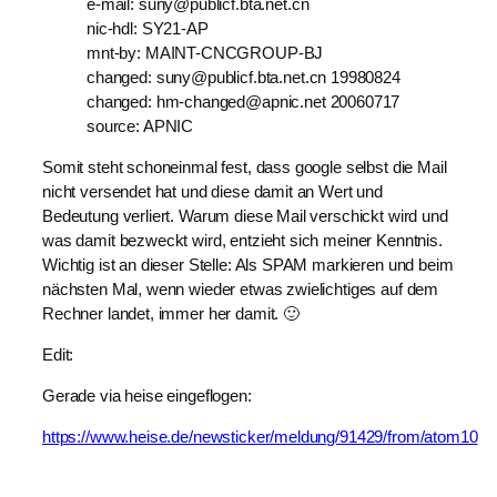
e-mail: suny@publicf.bta.net.cn
nic-hdl: SY21-AP
mnt-by: MAINT-CNCGROUP-BJ
changed: suny@publicf.bta.net.cn 19980824
changed: hm-changed@apnic.net 20060717
source: APNIC
Somit steht schoneinmal fest, dass google selbst die Mail
nicht versendet hat und diese damit an Wert und
Bedeutung verliert. Warum diese Mail verschickt wird und
was damit bezweckt wird, entzieht sich meiner Kenntnis.
Wichtig ist an dieser Stelle: Als SPAM markieren und beim
nächsten Mal, wenn wieder etwas zwielichtiges auf dem
Rechner landet, immer her damit. 🙂
Edit:
Gerade via heise eingeflogen:
https://www.heise.de/newsticker/meldung/91429/from/atom10