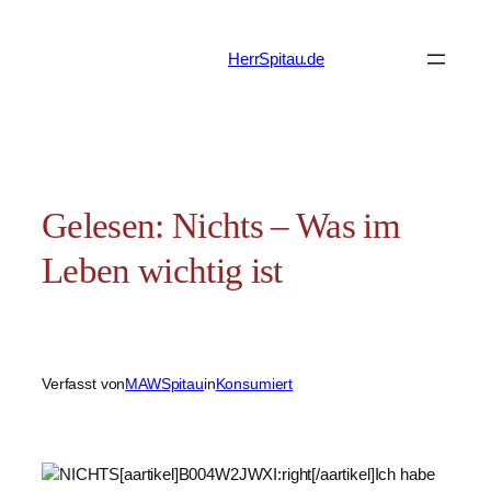
Zum
Inhalt
HerrSpitau.de
springen
Gelesen: Nichts – Was im
Leben wichtig ist
Verfasst von
MAWSpitau
in
Konsumiert
[aartikel]B004W2JWXI:right[/aartikel]Ich habe