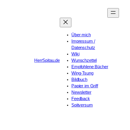
Zum
Inhalt
springen
Über mich
Impressum /
Datenschutz
Wiki
HerrSpitau.de
Wunschzettel
Empfohlene Bücher
Wing-Tsung
Bildbuch
Papier im Griff
Newsletter
Feedback
Spitversum