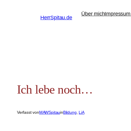
Zum
Über mich
Impressum 
Inhalt
HerrSpitau.de
springen
Ich lebe noch…
Verfasst von
MAWSpitau
in
Bildung
, 
LiA