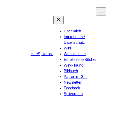
Zum
Inhalt
springen
Über mich
Impressum /
Datenschutz
Wiki
HerrSpitau.de
Wunschzettel
Empfohlene Bücher
Wing-Tsung
Bildbuch
Papier im Griff
Newsletter
Feedback
Spitversum