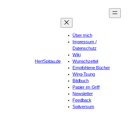
Zum
Inhalt
springen
Über mich
Impressum /
Datenschutz
Wiki
HerrSpitau.de
Wunschzettel
Empfohlene Bücher
Wing-Tsung
Bildbuch
Papier im Griff
Newsletter
Feedback
Spitversum