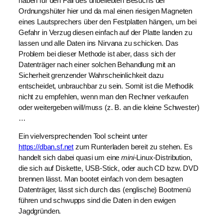
haben für den Fall des unbeliebten Besuchs der
Ordnungshüter hier und da mal einen riesigen Magneten
eines Lautsprechers über den Festplatten hängen, um bei
Gefahr in Verzug diesen einfach auf der Platte landen zu
lassen und alle Daten ins Nirvana zu schicken. Das
Problem bei dieser Methode ist aber, dass sich der
Datenträger nach einer solchen Behandlung mit an
Sicherheit grenzender Wahrscheinlichkeit dazu
entscheidet, unbrauchbar zu sein. Somit ist die Methodik
nicht zu empfehlen, wenn man den Rechner verkaufen
oder weitergeben will/muss (z. B. an die kleine Schwester)
…
Ein vielversprechenden Tool scheint unter
https://dban.sf.net
zum Runterladen bereit zu stehen. Es
handelt sich dabei quasi um eine
mini
-Linux-Distribution,
die sich auf Diskette, USB-Stick, oder auch CD bzw. DVD
brennen lässt. Man bootet einfach von dem besagten
Datenträger, lässt sich durch das (englische) Bootmenü
führen und schwupps sind die Daten in den ewigen
Jagdgründen.