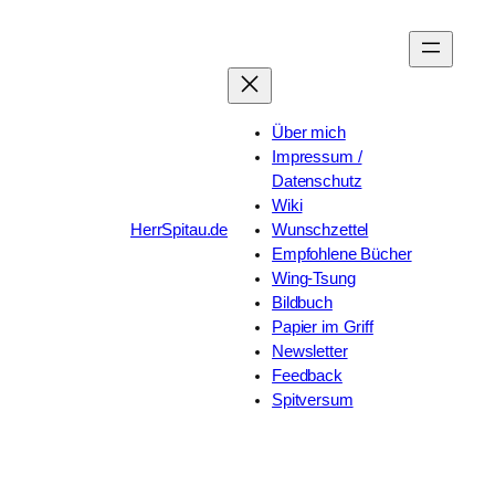
Zum
Inhalt
springen
Über mich
Impressum /
Datenschutz
Wiki
HerrSpitau.de
Wunschzettel
Empfohlene Bücher
Wing-Tsung
Bildbuch
Papier im Griff
Newsletter
Feedback
Spitversum