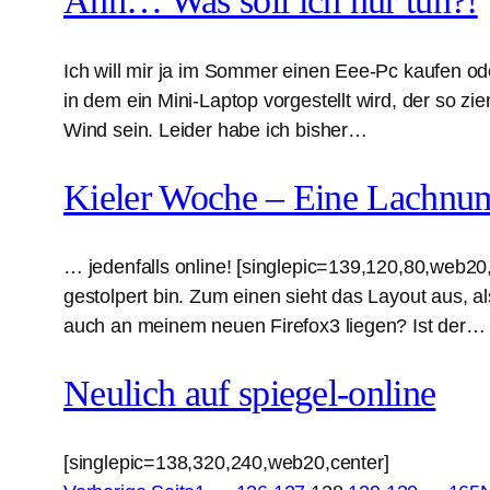
Ahh… Was soll ich nur tun?!
Ich will mir ja im Sommer einen Eee-Pc kaufen od
in dem ein Mini-Laptop vorgestellt wird, der so z
Wind sein. Leider habe ich bisher…
Kieler Woche – Eine Lachn
… jedenfalls online! [singlepic=139,120,80,web20,l
gestolpert bin. Zum einen sieht das Layout aus, al
auch an meinem neuen Firefox3 liegen? Ist der…
Neulich auf spiegel-online
[singlepic=138,320,240,web20,center]