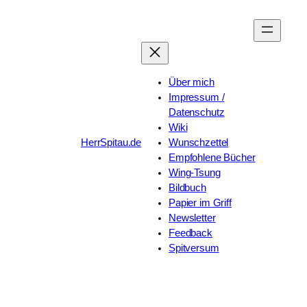
Zum
Inhalt
springen
Über mich
Impressum /
Datenschutz
Wiki
HerrSpitau.de
Wunschzettel
Empfohlene Bücher
Wing-Tsung
Bildbuch
Papier im Griff
Newsletter
Feedback
Spitversum