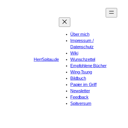
Zum
Inhalt
springen
Über mich
Impressum /
Datenschutz
Wiki
HerrSpitau.de
Wunschzettel
Empfohlene Bücher
Wing-Tsung
Bildbuch
Papier im Griff
Newsletter
Feedback
Spitversum