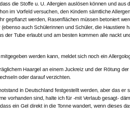
t, dass die Stoffe u. U. Allergien auslösen können und 
chon im Vorfeld versuchen, den Kindern sämtliche Allerge
 gepflanzt werden, Rasenflächen müssen betoniert werd
(ebenso auch Schülerinnen und Schüler, die Haustiere 
aus der Tube erlaubt und am besten kommen alle nackt und
 mitgegeben werden kann, meldet sich noch ein Allergolo
räglichem Haargel an einem Juckreiz und der Rötung der K
wechseln oder darauf verzichten.
otstand in Deutschland festgestellt werden, aber das er 
 vorhanden sind, halte ich für -mit Verlaub gesagt- däml
ss ein Gel direkt in die Tonne wandert, wenn dieses das A