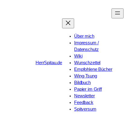
Zum
Inhalt
springen
Über mich
Impressum /
Datenschutz
Wiki
HerrSpitau.de
Wunschzettel
Empfohlene Bücher
Wing-Tsung
Bildbuch
Papier im Griff
Newsletter
Feedback
Spitversum