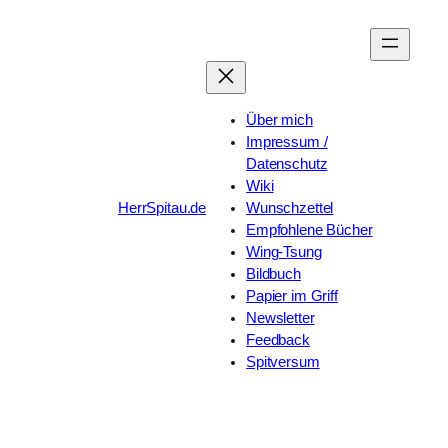
Zum
Inhalt
springen
Über mich
Impressum /
Datenschutz
Wiki
HerrSpitau.de
Wunschzettel
Empfohlene Bücher
Wing-Tsung
Bildbuch
Papier im Griff
Newsletter
Feedback
Spitversum