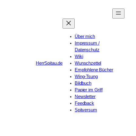
Zum
Inhalt
springen
Über mich
Impressum /
Datenschutz
Wiki
HerrSpitau.de
Wunschzettel
Empfohlene Bücher
Wing-Tsung
Bildbuch
Papier im Griff
Newsletter
Feedback
Spitversum