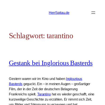
Zum
Inhalt
HerrSpitau.de
springen
Schlagwort:
tarantino
Gestank bei Inglorious Basterds
Gestern waren wir im Kino und haben
Inglourious
Basterds
geguckt. Ein – in meinen Augen – großartiger
Film, der in der Zeit der deutschen Belagerung
Frankreichs spielt.
Tarantino
hat es wieder geschafft, eine
kurzweilige Geschichte zu erzählen. Er nimmt sich Zeit,
um Bilder und Stimmung zu erzeugen und hat