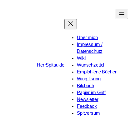
Zum
Inhalt
springen
Über mich
Impressum /
Datenschutz
Wiki
HerrSpitau.de
Wunschzettel
Empfohlene Bücher
Wing-Tsung
Bildbuch
Papier im Griff
Newsletter
Feedback
Spitversum