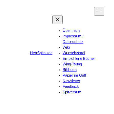
Zum
Inhalt
springen
Über mich
Impressum /
Datenschutz
Wiki
HerrSpitau.de
Wunschzettel
Empfohlene Bücher
Wing-Tsung
Bildbuch
Papier im Griff
Newsletter
Feedback
Spitversum