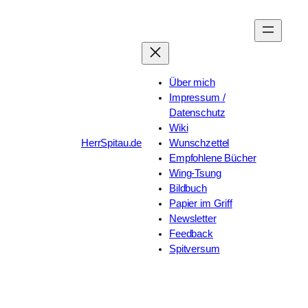
Zum
Inhalt
springen
Über mich
Impressum /
Datenschutz
Wiki
HerrSpitau.de
Wunschzettel
Empfohlene Bücher
Wing-Tsung
Bildbuch
Papier im Griff
Newsletter
Feedback
Spitversum