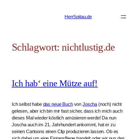
Zum
Inhalt
HerrSpitau.de
springen
Schlagwort:
nichtlustig.de
Ich hab‘ eine Mütze auf!
Ich selbst habe
das neue Buch
von
Joscha
(noch) nicht
gelesen, aber ich bin mir fast sicher, dass ich mich auch
dieses Mal wieder köstlich amüsieren werde! Da nun
Joscha auch im 21. Jahrhundert ankommt, hat er zu
seinen Cartoons einen Clip produzieren lassen. Ob es
sich dabei um eine Eintagsfliege handelt oder wir nun des