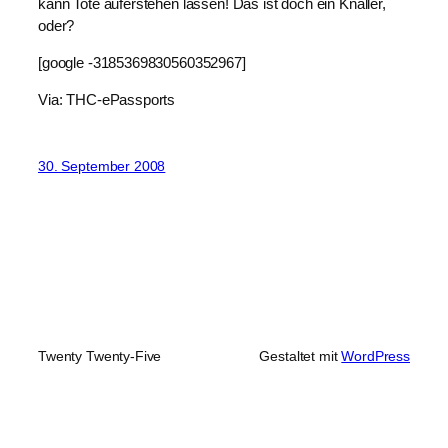
kann Tote auferstehen lassen! Das ist doch ein Knaller,
oder?
[google -3185369830560352967]
Via: THC-ePassports
30. September 2008
Twenty Twenty-Five
Gestaltet mit
WordPress