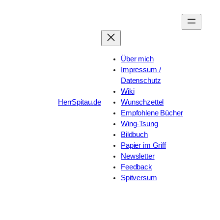
Zum
Inhalt
springen
Über mich
Impressum /
Datenschutz
Wiki
HerrSpitau.de
Wunschzettel
Empfohlene Bücher
Wing-Tsung
Bildbuch
Papier im Griff
Newsletter
Feedback
Spitversum