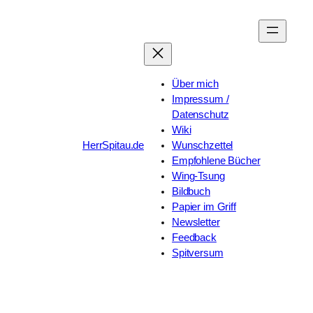
Zum
Inhalt
springen
Über mich
Impressum /
Datenschutz
Wiki
HerrSpitau.de
Wunschzettel
Empfohlene Bücher
Wing-Tsung
Bildbuch
Papier im Griff
Newsletter
Feedback
Spitversum