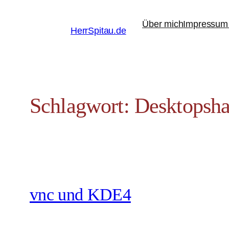
Zum
Über mich
Impressum 
Inhalt
HerrSpitau.de
springen
Schlagwort:
Desktopsha
vnc und KDE4