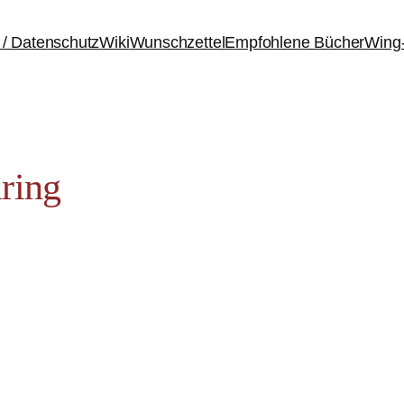
/ Datenschutz
Wiki
Wunschzettel
Empfohlene Bücher
Wing
ring