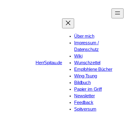
Zum
Inhalt
springen
Über mich
Impressum /
Datenschutz
Wiki
HerrSpitau.de
Wunschzettel
Empfohlene Bücher
Wing-Tsung
Bildbuch
Papier im Griff
Newsletter
Feedback
Spitversum