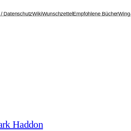
/ Datenschutz
Wiki
Wunschzettel
Empfohlene Bücher
Wing
Mark Haddon