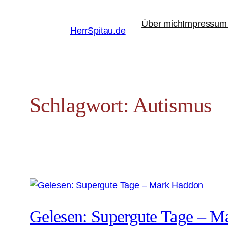
Zum
Über mich
Impressum 
Inhalt
HerrSpitau.de
springen
Schlagwort:
Autismus
Gelesen: Supergute Tage – 