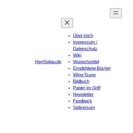
Zum
Inhalt
springen
Über mich
Impressum /
Datenschutz
Wiki
HerrSpitau.de
Wunschzettel
Empfohlene Bücher
Wing-Tsung
Bildbuch
Papier im Griff
Newsletter
Feedback
Spitversum